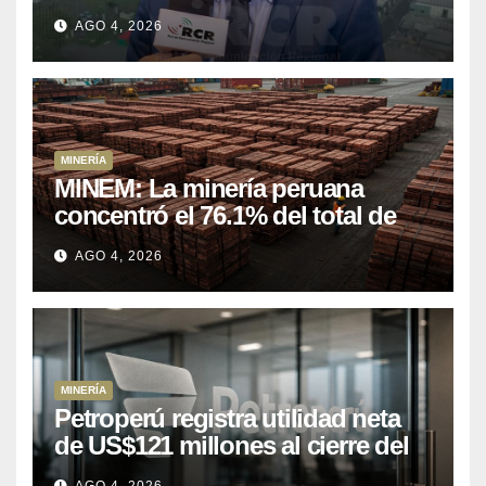
US$ 16 mil millones en proyectos
AGO 4, 2026
mineros para salir de la pobreza
MINERÍA
MINEM: La minería peruana
concentró el 76.1% del total de
las exportaciones nacionales
AGO 4, 2026
entre enero y abril de 2026
MINERÍA
Petroperú registra utilidad neta
de US$121 millones al cierre del
primer semestre 2026