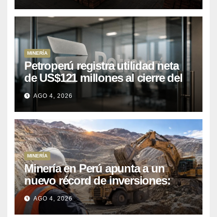
MINERÍA
Petroperú registra utilidad neta
de US$121 millones al cierre del
primer semestre 2026
AGO 4, 2026
MINERÍA
Minería en Perú apunta a un
nuevo récord de inversiones:
crecen los petitorios y el FMI
AGO 4, 2026
insta a destrabar proyectos