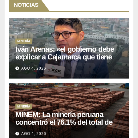
NOTICIAS
MINERÍA
Iván Arenas: «el gobierno debe
explicar a Cajamarca que tiene
US$ 16 mil millones en proyectos
AGO 4, 2026
mineros para salir de la pobreza
MINERÍA
MINEM: La minería peruana
concentró el 76.1% del total de
las exportaciones nacionales
AGO 4, 2026
entre enero y abril de 2026