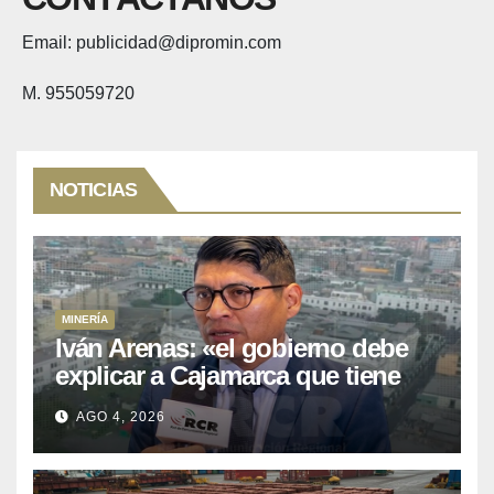
Email: publicidad@dipromin.com
M. 955059720
NOTICIAS
MINERÍA
Iván Arenas: «el gobierno debe
explicar a Cajamarca que tiene
US$ 16 mil millones en proyectos
AGO 4, 2026
mineros para salir de la pobreza