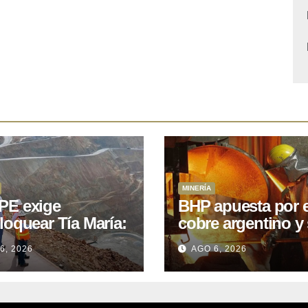
MINERÍA
E exige
BHP apuesta por e
loquear Tía María:
cobre argentino y 
royecto de
acuerdo con Kobr
6, 2026
AGO 6, 2026
.400M que Perú
para siete proyect
 15 años
oniendo