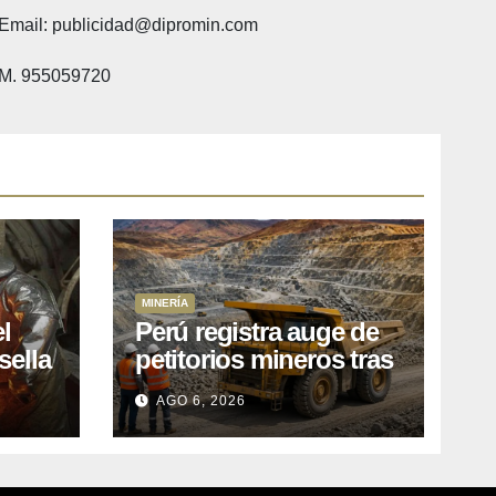
Email: publicidad@dipromin.com
M. 955059720
MINERÍA
l
Perú registra auge de
sella
petitorios mineros tras
ea
liberación de más de
AGO 6, 2026
o
mil concesiones para
explorar cobre y oro