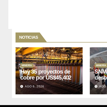
NOTICIAS
MINERÍA
MINERÍA
Hay 35 proyectos de
SNMP
cobre por US$45,402
desb
millones que Perú
el p
AGO 6, 2026
AGO 
puede aprovechar
US$1
lleva
posp