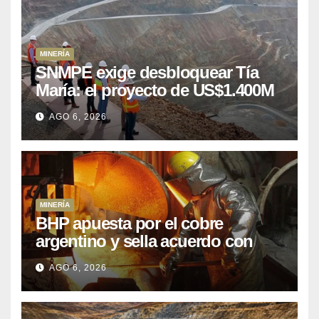
MINERÍA
SNMPE exige desbloquear Tía
María: el proyecto de US$1.400M
que Perú lleva 15 años
AGO 6, 2026
posponiendo
MINERÍA
BHP apuesta por el cobre
argentino y sella acuerdo con
Kobrea para siete proyecto
AGO 6, 2026