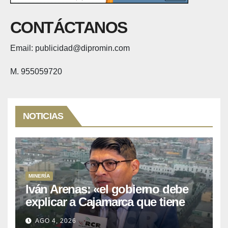
CONTÁCTANOS
Email: publicidad@dipromin.com
M. 955059720
NOTICIAS
MINERÍA
Iván Arenas: «el gobierno debe
explicar a Cajamarca que tiene
US$ 16 mil millones en proyectos
AGO 4, 2026
mineros para salir de la pobreza