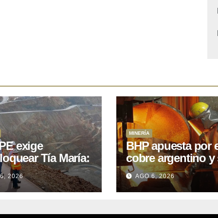
MINERÍA
E exige
BHP apuesta por e
loquear Tía María:
cobre argentino y 
royecto de
acuerdo con Kobr
6, 2026
AGO 6, 2026
.400M que Perú
para siete proyect
 15 años
oniendo