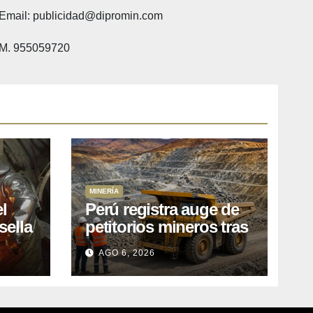
Email: publicidad@dipromin.com
M. 955059720
MINERÍA
l
Perú registra auge de
sella
petitorios mineros tras
ea
liberación de más de
AGO 6, 2026
o
mil concesiones para
explorar cobre y oro