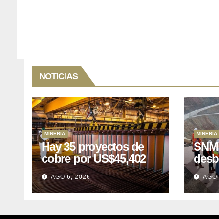
NOTICIAS
MINERÍA
MINERÍA
Hay 35 proyectos de
SNMP
cobre por US$45,402
desb
millones que Perú
el p
AGO 6, 2026
AGO 
puede aprovechar
US$1
lleva
posp