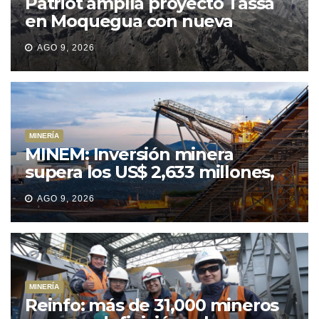
Patriot amplía proyecto Tassa
en Moquegua con nueva
concesión minera
AGO 9, 2026
MINERÍA
MINEM: Inversión minera
supera los US$ 2,633 millones,
consolidando el dinamismo del
AGO 9, 2026
sector
MINERÍA
Reinfo: más de 31,000 mineros