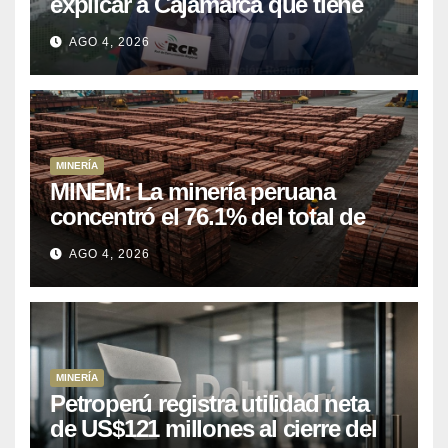
explicar a Cajamarca que tiene
US$ 16 mil millones en proyectos
AGO 4, 2026
mineros para salir de la pobreza
MINERÍA
MINEM: La minería peruana
concentró el 76.1% del total de
las exportaciones nacionales
AGO 4, 2026
entre enero y abril de 2026
MINERÍA
Petroperú registra utilidad neta
de US$121 millones al cierre del