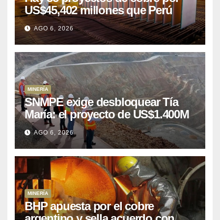
US$45,402 millones que Perú
puede aprovechar
AGO 6, 2026
MINERÍA
SNMPE exige desbloquear Tía
María: el proyecto de US$1.400M
que Perú lleva 15 años
AGO 6, 2026
posponiendo
MINERÍA
BHP apuesta por el cobre
argentino y sella acuerdo con