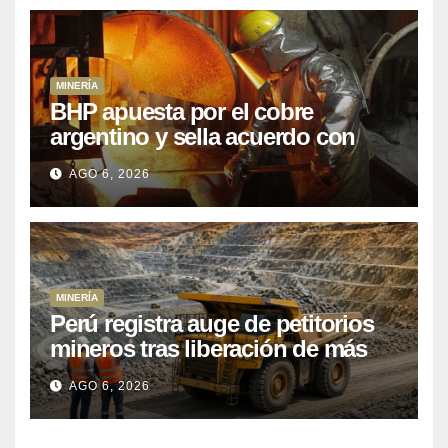
MINERÍA
BHP apuesta por el cobre
argentino y sella acuerdo con
Kobrea para siete proyecto
AGO 6, 2026
MINERÍA
Perú registra auge de petitorios
mineros tras liberación de más
de mil concesiones para explorar
AGO 6, 2026
cobre y oro