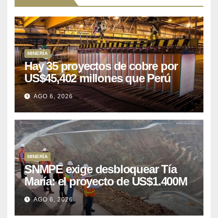
MINERÍA
Hay 35 proyectos de cobre por
US$45,402 millones que Perú
puede aprovechar
AGO 6, 2026
MINERÍA
SNMPE exige desbloquear Tía
María: el proyecto de US$1.400M
que Perú lleva 15 años
AGO 6, 2026
posponiendo