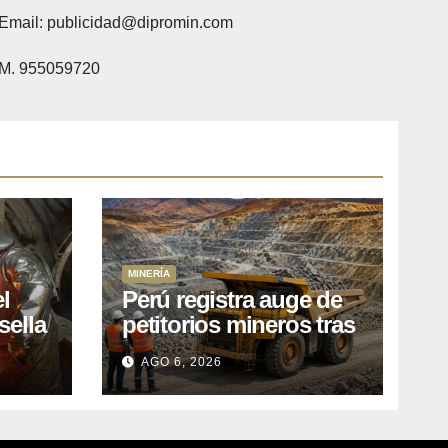
Email: publicidad@dipromin.com
M. 955059720
MINERÍA
l
Perú registra auge de
sella
petitorios mineros tras
ea
liberación de más de
AGO 6, 2026
o
mil concesiones para
explorar cobre y oro