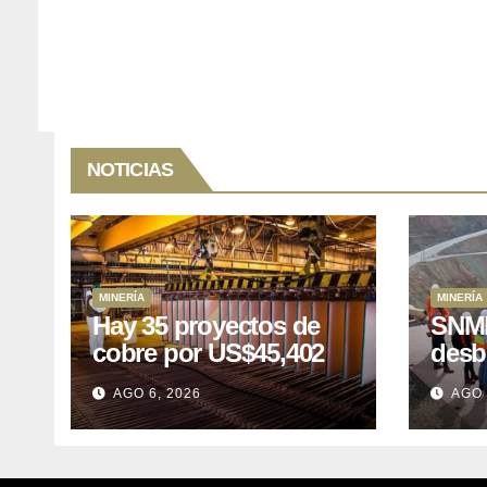
NOTICIAS
MINERÍA
MINERÍA
Hay 35 proyectos de
SNMP
cobre por US$45,402
desb
millones que Perú
el p
AGO 6, 2026
AGO 
puede aprovechar
US$1
lleva
posp