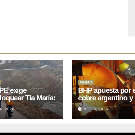
MINERÍA
E exige
BHP apuesta por e
loquear Tía María:
cobre argentino y 
royecto de
acuerdo con Kobr
6, 2026
AGO 6, 2026
.400M que Perú
para siete proyect
 15 años
oniendo