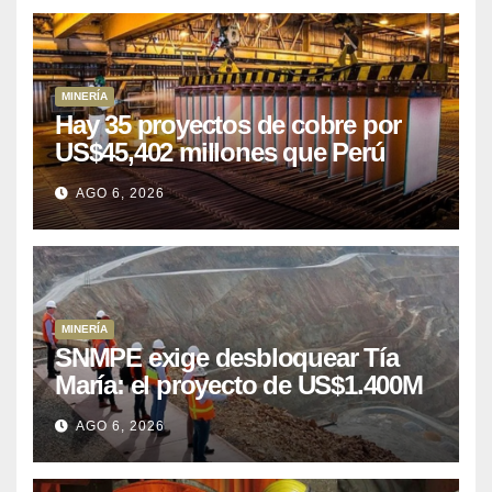
MINERÍA
Hay 35 proyectos de cobre por
US$45,402 millones que Perú
puede aprovechar
AGO 6, 2026
MINERÍA
SNMPE exige desbloquear Tía
María: el proyecto de US$1.400M
que Perú lleva 15 años
AGO 6, 2026
posponiendo