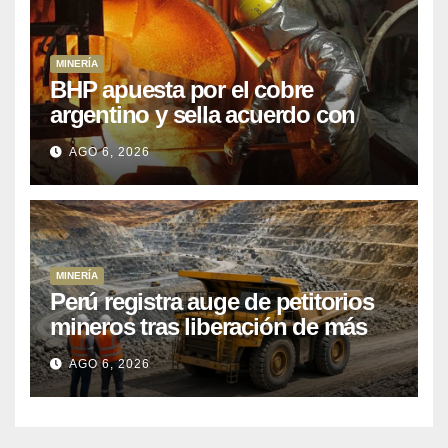
MINERÍA
BHP apuesta por el cobre
argentino y sella acuerdo con
Kobrea para siete proyecto
AGO 6, 2026
MINERÍA
Perú registra auge de petitorios
mineros tras liberación de más
de mil concesiones para explorar
AGO 6, 2026
cobre y oro