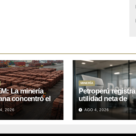
MINERÍA
M: La minería
Petroperú registra
ana concentró el
utilidad neta de
 del total de las
US$121 millones a
4, 2026
AGO 4, 2026
rtaciones
cierre del primer
onales entre enero
semestre 2026
il de 2026