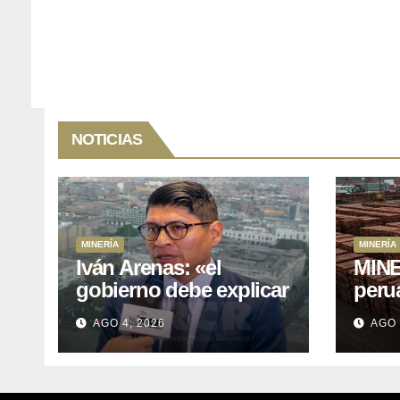
NOTICIAS
MINERÍA
MINERÍA
Iván Arenas: «el
MINE
gobierno debe explicar
peru
a Cajamarca que tiene
76.1%
AGO 4, 2026
AGO 
US$ 16 mil millones en
expo
proyectos mineros
naci
para salir de la pobreza
y abr