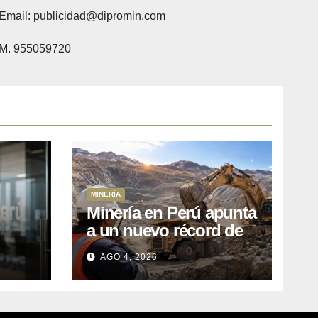
Email: publicidad@dipromin.com
M. 955059720
MINERÍA
Minería en Perú apunta
a un nuevo récord de
l
inversiones: crecen los
AGO 4, 2026
petitorios y el FMI insta
a destrabar proyectos