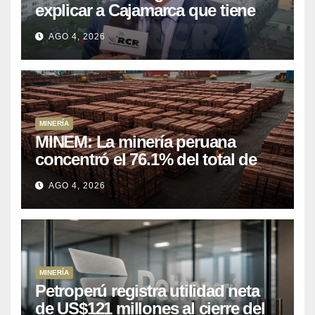
explicar a Cajamarca que tiene
US$ 16 mil millones en proyectos
AGO 4, 2026
mineros para salir de la pobreza
MINERÍA
MINEM: La minería peruana
concentró el 76.1% del total de
las exportaciones nacionales
AGO 4, 2026
entre enero y abril de 2026
MINERÍA
Petroperú registra utilidad neta
de US$121 millones al cierre del