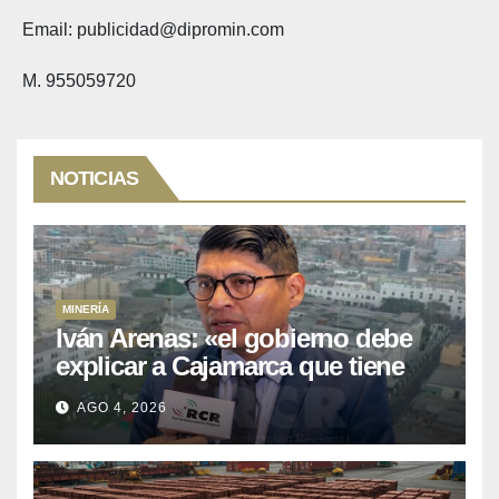
Email: publicidad@dipromin.com
M. 955059720
NOTICIAS
MINERÍA
Iván Arenas: «el gobierno debe
explicar a Cajamarca que tiene
US$ 16 mil millones en proyectos
AGO 4, 2026
mineros para salir de la pobreza