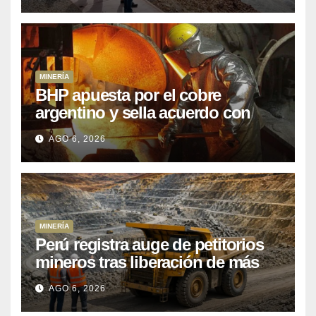
MINERÍA
BHP apuesta por el cobre
argentino y sella acuerdo con
Kobrea para siete proyecto
AGO 6, 2026
MINERÍA
Perú registra auge de petitorios
mineros tras liberación de más
de mil concesiones para explorar
AGO 6, 2026
cobre y oro