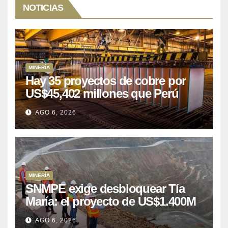
NOTICIAS
MINERÍA
Hay 35 proyectos de cobre por
US$45,402 millones que Perú
puede aprovechar
AGO 6, 2026
MINERÍA
SNMPE exige desbloquear Tía
María: el proyecto de US$1.400M
que Perú lleva 15 años
AGO 6, 2026
posponiendo