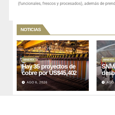
(funcionales, frescos y procesados), además de prendas
NOTICIAS
MINERÍA
MINERÍA
Hay 35 proyectos de
SNMP
cobre por US$45,402
desb
millones que Perú
el p
AGO 6, 2026
AGO 
puede aprovechar
US$1
lleva
posp