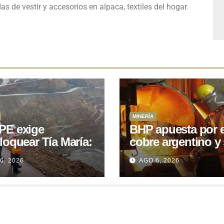
 de vestir y accesorios en alpaca, textiles del hogar.
MINERÍA
E exige
BHP apuesta por e
loquear Tía María:
cobre argentino y 
royecto de
acuerdo con Kobr
6, 2026
AGO 6, 2026
.400M que Perú
para siete proyect
 15 años
oniendo