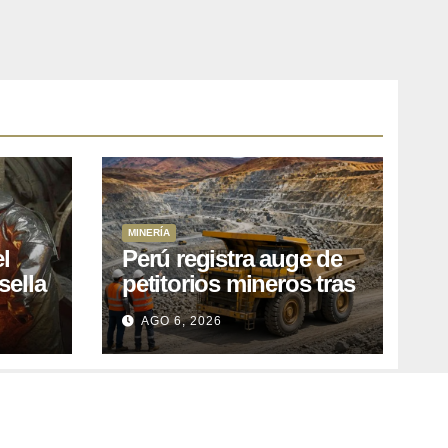
MINERÍA
l
Perú registra auge de
sella
petitorios mineros tras
ea
liberación de más de
AGO 6, 2026
o
mil concesiones para
explorar cobre y oro