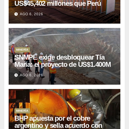
US$45,402 millones que Perú
puede aprovechar
AGO 6, 2026
MINERÍA
SNMPE exige desbloquear Tía
María: el proyecto de US$1.400M
que Perú lleva 15 años
AGO 6, 2026
posponiendo
MINERÍA
BHP apuesta por el cobre
argentino y sella acuerdo con