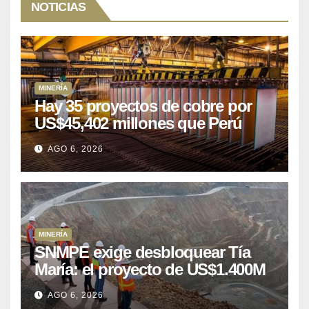
NOTICIAS
MINERÍA
Hay 35 proyectos de cobre por
US$45,402 millones que Perú
puede aprovechar
AGO 6, 2026
MINERÍA
SNMPE exige desbloquear Tía
María: el proyecto de US$1.400M
que Perú lleva 15 años
AGO 6, 2026
posponiendo