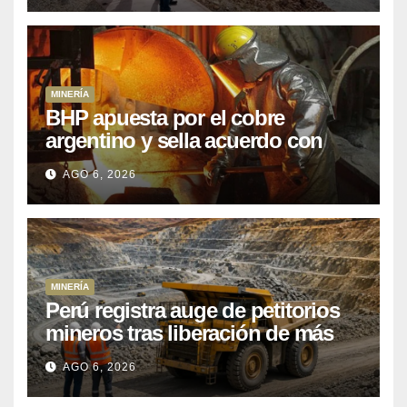
MINERÍA
BHP apuesta por el cobre
argentino y sella acuerdo con
Kobrea para siete proyecto
AGO 6, 2026
MINERÍA
Perú registra auge de petitorios
mineros tras liberación de más
de mil concesiones para explorar
AGO 6, 2026
cobre y oro