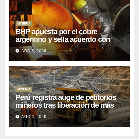
MINERÍA
BHP apuesta por el cobre
argentino y sella acuerdo con
Kobrea para siete proyecto
AGO 6, 2026
MINERÍA
Perú registra auge de petitorios
mineros tras liberación de más
de mil concesiones para explorar
AGO 6, 2026
cobre y oro