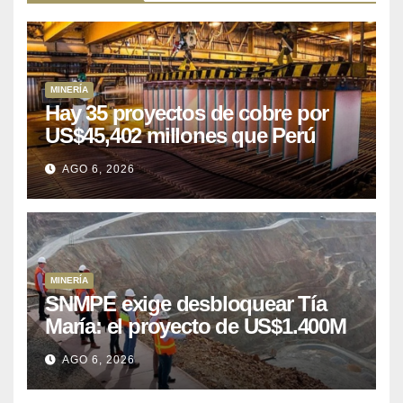
MINERÍA
Hay 35 proyectos de cobre por
US$45,402 millones que Perú
puede aprovechar
AGO 6, 2026
MINERÍA
SNMPE exige desbloquear Tía
María: el proyecto de US$1.400M
que Perú lleva 15 años
AGO 6, 2026
posponiendo