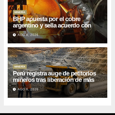
MINERÍA
BHP apuesta por el cobre
argentino y sella acuerdo con
Kobrea para siete proyecto
AGO 6, 2026
MINERÍA
Perú registra auge de petitorios
mineros tras liberación de más
de mil concesiones para explorar
AGO 6, 2026
cobre y oro