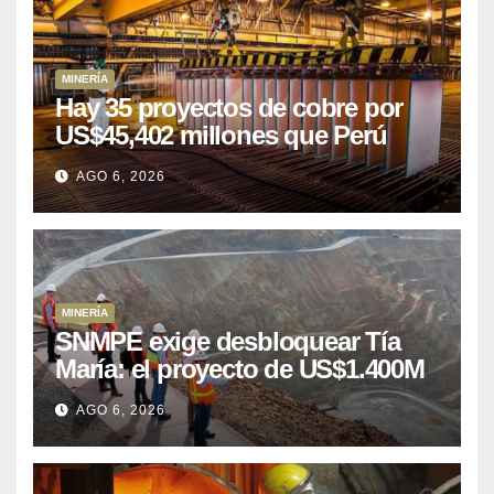
MINERÍA
Hay 35 proyectos de cobre por
US$45,402 millones que Perú
puede aprovechar
AGO 6, 2026
MINERÍA
SNMPE exige desbloquear Tía
María: el proyecto de US$1.400M
que Perú lleva 15 años
AGO 6, 2026
posponiendo