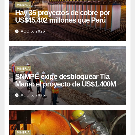
MINERÍA
Hay 35 proyectos de cobre por
US$45,402 millones que Perú
puede aprovechar
AGO 6, 2026
MINERÍA
SNMPE exige desbloquear Tía
María: el proyecto de US$1.400M
que Perú lleva 15 años
AGO 6, 2026
posponiendo
MINERÍA