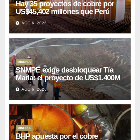
Hay 35 proyectos de cobre por
US$45,402 millones que Perú
puede aprovechar
AGO 6, 2026
MINERÍA
SNMPE exige desbloquear Tía
María: el proyecto de US$1.400M
que Perú lleva 15 años
AGO 6, 2026
posponiendo
MINERÍA
BHP apuesta por el cobre