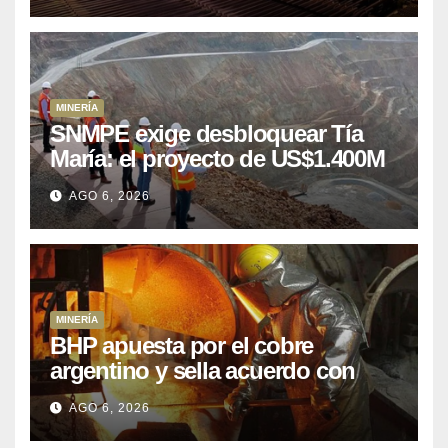
MINERÍA
SNMPE exige desbloquear Tía
María: el proyecto de US$1.400M
que Perú lleva 15 años
AGO 6, 2026
posponiendo
MINERÍA
BHP apuesta por el cobre
argentino y sella acuerdo con
Kobrea para siete proyecto
AGO 6, 2026