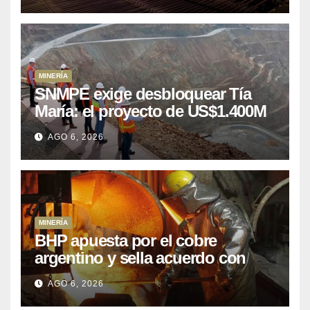
MINERÍA
SNMPE exige desbloquear Tía
María: el proyecto de US$1.400M
que Perú lleva 15 años
AGO 6, 2026
posponiendo
MINERÍA
BHP apuesta por el cobre
argentino y sella acuerdo con
Kobrea para siete proyecto
AGO 6, 2026