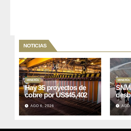
NOTICIAS
MINERÍA
MINERÍA
Hay 35 proyectos de
SNMP
cobre por US$45,402
desb
millones que Perú
el p
AGO 6, 2026
AGO 
puede aprovechar
US$1
lleva
posp