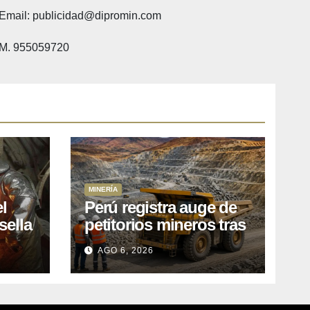
Email: publicidad@dipromin.com
M. 955059720
MINERÍA
l
Perú registra auge de
sella
petitorios mineros tras
ea
liberación de más de
AGO 6, 2026
o
mil concesiones para
explorar cobre y oro