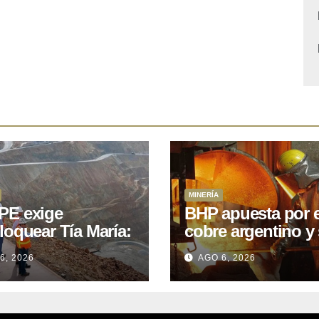
MINERÍA
E exige
BHP apuesta por e
loquear Tía María:
cobre argentino y 
royecto de
acuerdo con Kobr
6, 2026
AGO 6, 2026
.400M que Perú
para siete proyect
 15 años
oniendo