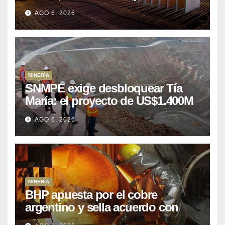
puede aprovechar
AGO 6, 2026
MINERÍA
SNMPE exige desbloquear Tía
María: el proyecto de US$1.400M
que Perú lleva 15 años
AGO 6, 2026
posponiendo
MINERÍA
BHP apuesta por el cobre
argentino y sella acuerdo con
Kobrea para siete proyecto