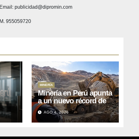
Email: publicidad@dipromin.com
M. 955059720
MINERÍA
Minería en Perú apunta
a un nuevo récord de
l
inversiones: crecen los
AGO 4, 2026
petitorios y el FMI insta
a destrabar proyectos