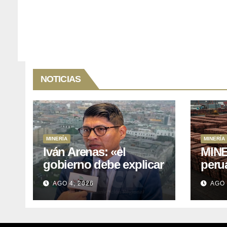
NOTICIAS
MINERÍA
MINERÍA
Iván Arenas: «el
MINE
gobierno debe explicar
peru
a Cajamarca que tiene
76.1%
AGO 4, 2026
AGO 
US$ 16 mil millones en
expo
proyectos mineros
naci
para salir de la pobreza
y abr