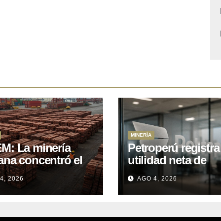
MINERÍA
M: La minería
Petroperú registra
ana concentró el
utilidad neta de
 del total de las
US$121 millones a
4, 2026
AGO 4, 2026
rtaciones
cierre del primer
onales entre enero
semestre 2026
il de 2026