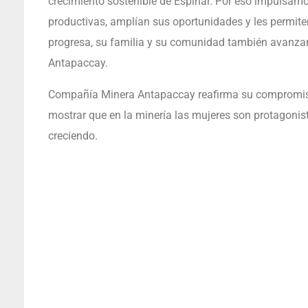
crecimiento sostenible de Espinar. Por eso impulsa
productivas, amplían sus oportunidades y les permi
progresa, su familia y su comunidad también avanzan
Antapaccay.
Compañía Minera Antapaccay reafirma su compromiso
mostrar que en la minería las mujeres son protagonist
creciendo.