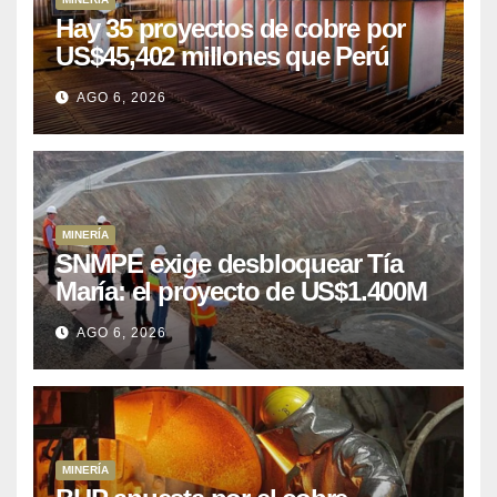
Hay 35 proyectos de cobre por
US$45,402 millones que Perú
puede aprovechar
AGO 6, 2026
MINERÍA
SNMPE exige desbloquear Tía
María: el proyecto de US$1.400M
que Perú lleva 15 años
AGO 6, 2026
posponiendo
MINERÍA