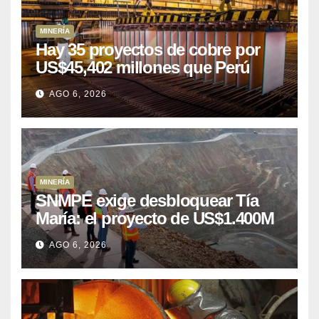
MINERÍA
Hay 35 proyectos de cobre por
US$45,402 millones que Perú
puede aprovechar
AGO 6, 2026
MINERÍA
SNMPE exige desbloquear Tía
María: el proyecto de US$1.400M
que Perú lleva 15 años
AGO 6, 2026
posponiendo