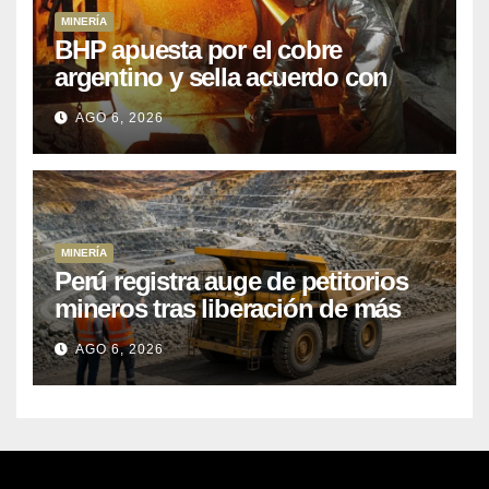
MINERÍA
BHP apuesta por el cobre
argentino y sella acuerdo con
Kobrea para siete proyecto
AGO 6, 2026
MINERÍA
Perú registra auge de petitorios
mineros tras liberación de más
de mil concesiones para explorar
AGO 6, 2026
cobre y oro