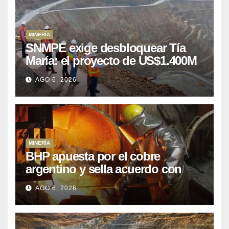
MINERÍA
SNMPE exige desbloquear Tía
María: el proyecto de US$1.400M
que Perú lleva 15 años
AGO 6, 2026
posponiendo
MINERÍA
BHP apuesta por el cobre
argentino y sella acuerdo con
Kobrea para siete proyecto
AGO 6, 2026