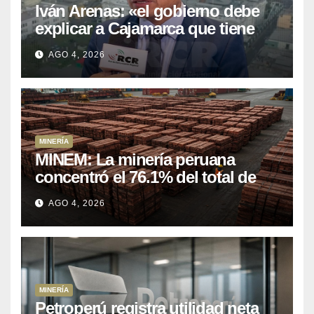
Iván Arenas: «el gobierno debe
explicar a Cajamarca que tiene
US$ 16 mil millones en proyectos
AGO 4, 2026
mineros para salir de la pobreza
MINERÍA
MINEM: La minería peruana
concentró el 76.1% del total de
las exportaciones nacionales
AGO 4, 2026
entre enero y abril de 2026
MINERÍA
Petroperú registra utilidad neta