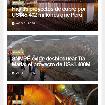
MINERÍA
Hay 35 proyectos de cobre por
US$45,402 millones que Perú
puede aprovechar
AGO 6, 2026
MINERÍA
SNMPE exige desbloquear Tía
María: el proyecto de US$1.400M
que Perú lleva 15 años
AGO 6, 2026
posponiendo
MINERÍA