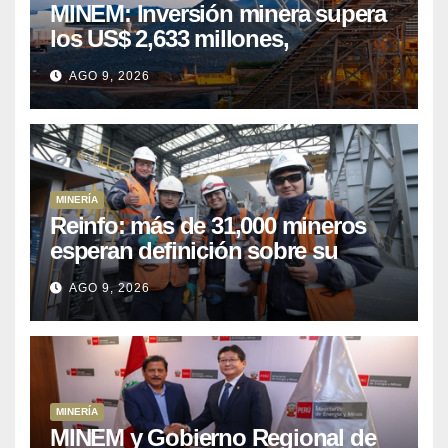
MINEM: Inversión minera supera
los US$ 2,633 millones,
consolidando el dinamismo del
AGO 9, 2026
sector
MINERÍA
Reinfo: más de 31,000 mineros
esperan definición sobre su
proceso de formalización
AGO 9, 2026
MINERÍA
MINEM y Gobierno Regional de