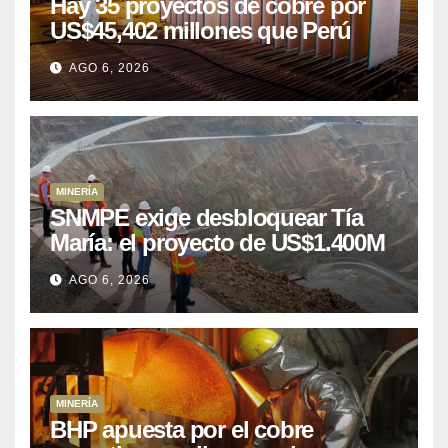
Hay 35 proyectos de cobre por
US$45,402 millones que Perú
puede aprovechar
AGO 6, 2026
MINERÍA
SNMPE exige desbloquear Tía
María: el proyecto de US$1.400M
que Perú lleva 15 años
AGO 6, 2026
posponiendo
MINERÍA
BHP apuesta por el cobre