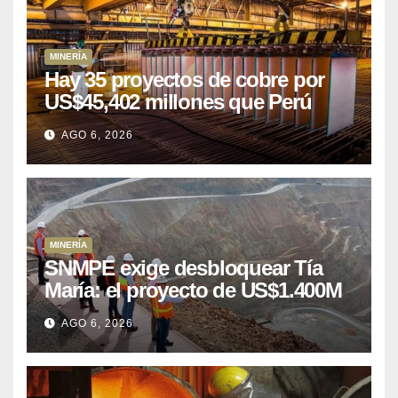
MINERÍA
Hay 35 proyectos de cobre por
US$45,402 millones que Perú
puede aprovechar
AGO 6, 2026
MINERÍA
SNMPE exige desbloquear Tía
María: el proyecto de US$1.400M
que Perú lleva 15 años
AGO 6, 2026
posponiendo