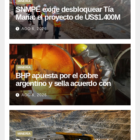
MINERÍA
SNMPE exige desbloquear Tía
María: el proyecto de US$1.400M
que Perú lleva 15 años
AGO 6, 2026
posponiendo
MINERÍA
BHP apuesta por el cobre
argentino y sella acuerdo con
Kobrea para siete proyecto
AGO 6, 2026
MINERÍA