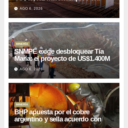
puede aprovechar
AGO 6, 2026
MINERÍA
SNMPE exige desbloquear Tía
María: el proyecto de US$1.400M
que Perú lleva 15 años
AGO 6, 2026
posponiendo
MINERÍA
BHP apuesta por el cobre
argentino y sella acuerdo con
Kobrea para siete proyecto