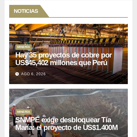
NOTICIAS
MINERÍA
Hay 35 proyectos de cobre por
US$45,402 millones que Perú
puede aprovechar
AGO 6, 2026
MINERÍA
SNMPE exige desbloquear Tía
María: el proyecto de US$1.400M
que Perú lleva 15 años