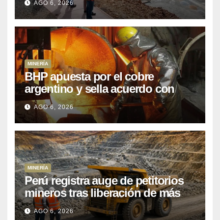
AGO 6, 2026
posponiendo
MINERÍA
BHP apuesta por el cobre
argentino y sella acuerdo con
Kobrea para siete proyecto
AGO 6, 2026
MINERÍA
Perú registra auge de petitorios
mineros tras liberación de más
de mil concesiones para explorar
AGO 6, 2026
cobre y oro