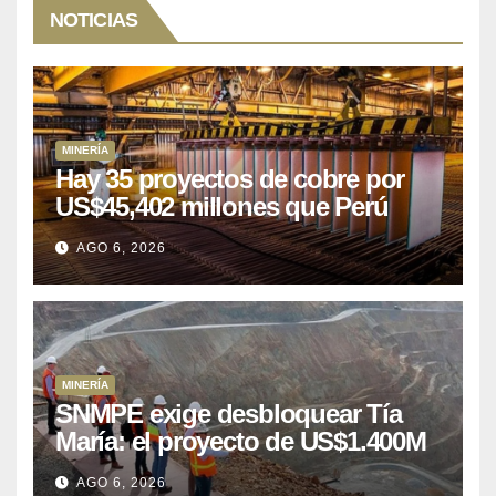
NOTICIAS
MINERÍA
Hay 35 proyectos de cobre por
US$45,402 millones que Perú
puede aprovechar
AGO 6, 2026
MINERÍA
SNMPE exige desbloquear Tía
María: el proyecto de US$1.400M
que Perú lleva 15 años
AGO 6, 2026