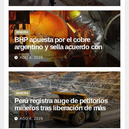
posponiendo
MINERÍA
BHP apuesta por el cobre
argentino y sella acuerdo con
Kobrea para siete proyecto
AGO 6, 2026
MINERÍA
Perú registra auge de petitorios
mineros tras liberación de más
de mil concesiones para explorar
AGO 6, 2026
cobre y oro