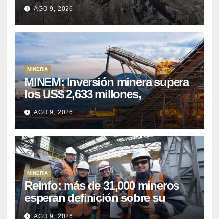
minera
AGO 9, 2026
MINERÍA
MINEM: Inversión minera supera
los US$ 2,633 millones,
consolidando el dinamismo del
AGO 9, 2026
sector
MINERÍA
Reinfo: más de 31,000 mineros
esperan definición sobre su
proceso de formalización
AGO 9, 2026