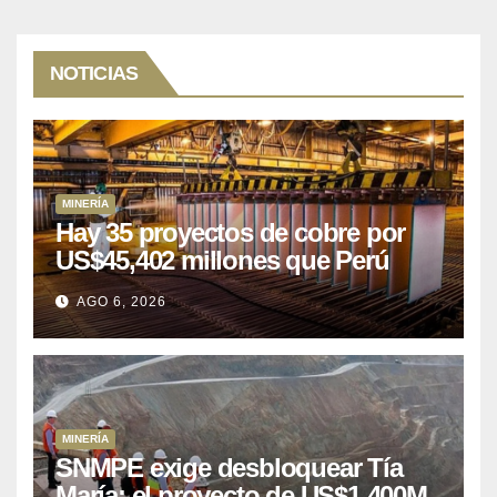
NOTICIAS
MINERÍA
Hay 35 proyectos de cobre por
US$45,402 millones que Perú
puede aprovechar
AGO 6, 2026
MINERÍA
SNMPE exige desbloquear Tía
María: el proyecto de US$1.400M