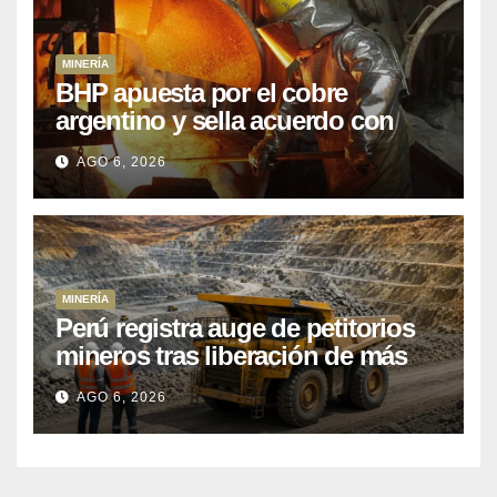
MINERÍA
BHP apuesta por el cobre
argentino y sella acuerdo con
Kobrea para siete proyecto
AGO 6, 2026
MINERÍA
Perú registra auge de petitorios
mineros tras liberación de más
de mil concesiones para explorar
AGO 6, 2026
cobre y oro