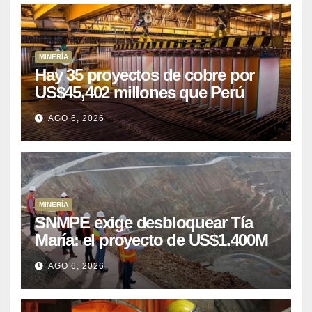
MINERÍA
Hay 35 proyectos de cobre por
US$45,402 millones que Perú
puede aprovechar
AGO 6, 2026
MINERÍA
SNMPE exige desbloquear Tía
María: el proyecto de US$1.400M
que Perú lleva 15 años
AGO 6, 2026
posponiendo