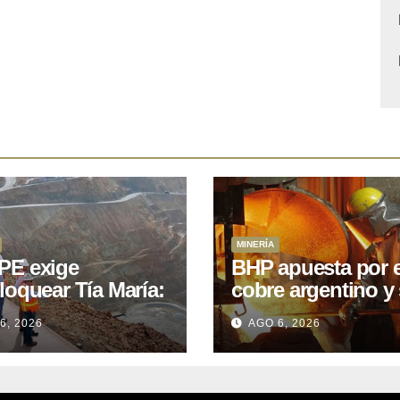
MINERÍA
E exige
BHP apuesta por e
loquear Tía María:
cobre argentino y 
royecto de
acuerdo con Kobr
6, 2026
AGO 6, 2026
.400M que Perú
para siete proyect
 15 años
oniendo