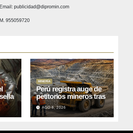
Email: publicidad@dipromin.com
M. 955059720
MINERÍA
l
Perú registra auge de
sella
petitorios mineros tras
ea
liberación de más de
AGO 6, 2026
o
mil concesiones para
explorar cobre y oro