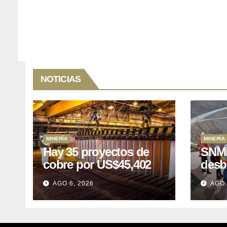
NOTICIAS
MINERÍA
MINERÍA
Hay 35 proyectos de
SNMP
cobre por US$45,402
desb
millones que Perú
el p
AGO 6, 2026
AGO 
puede aprovechar
US$1
lleva
posp