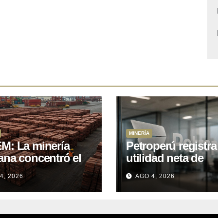
MINERÍA
M: La minería
Petroperú registra
ana concentró el
utilidad neta de
 del total de las
US$121 millones a
4, 2026
AGO 4, 2026
rtaciones
cierre del primer
onales entre enero
semestre 2026
il de 2026