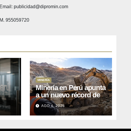
Email: publicidad@dipromin.com
M. 955059720
MINERÍA
Minería en Perú apunta
a un nuevo récord de
l
inversiones: crecen los
AGO 4, 2026
petitorios y el FMI insta
a destrabar proyectos