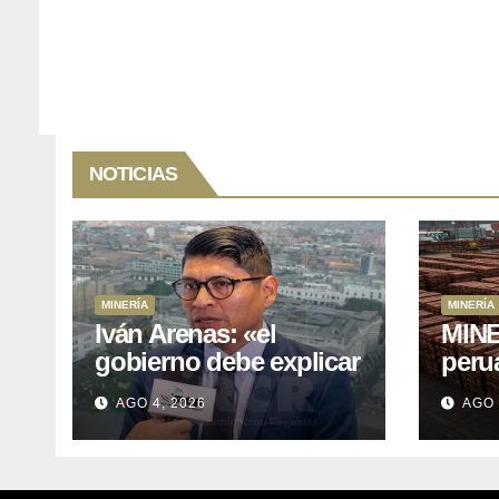
NOTICIAS
MINERÍA
MINERÍA
Iván Arenas: «el
MINE
gobierno debe explicar
peru
a Cajamarca que tiene
76.1%
AGO 4, 2026
AGO 
US$ 16 mil millones en
expo
proyectos mineros
naci
para salir de la pobreza
y abr