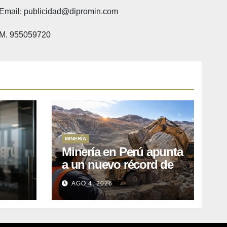
Email: publicidad@dipromin.com
M. 955059720
MINERÍA
Minería en Perú apunta
a un nuevo récord de
l
inversiones: crecen los
AGO 4, 2026
petitorios y el FMI insta
a destrabar proyectos