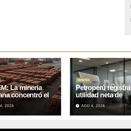
MINERÍA
M: La minería
Petroperú registra
ana concentró el
utilidad neta de
 del total de las
US$121 millones a
4, 2026
AGO 4, 2026
rtaciones
cierre del primer
onales entre enero
semestre 2026
il de 2026