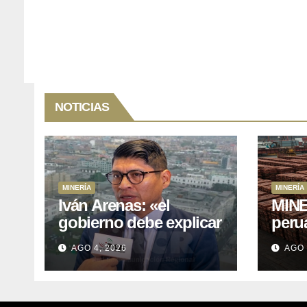
NOTICIAS
MINERÍA
MINERÍA
Iván Arenas: «el
MINE
gobierno debe explicar
peru
a Cajamarca que tiene
76.1%
AGO 4, 2026
AGO 
US$ 16 mil millones en
expo
proyectos mineros
naci
para salir de la pobreza
y abr