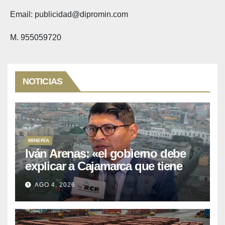
Email: publicidad@dipromin.com
M. 955059720
NOTICIAS
MINERÍA
Iván Arenas: «el gobierno debe
explicar a Cajamarca que tiene
US$ 16 mil millones en proyectos
AGO 4, 2026
mineros para salir de la pobreza