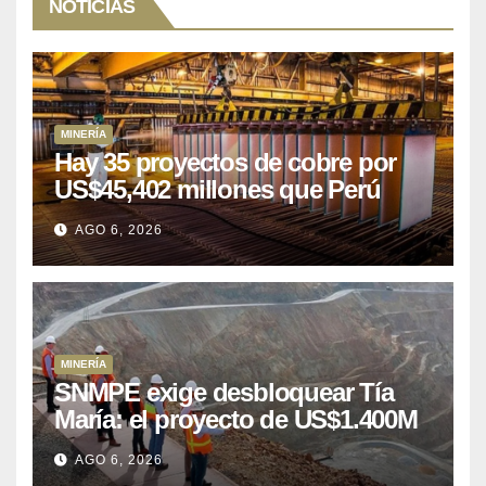
NOTICIAS
MINERÍA
Hay 35 proyectos de cobre por
US$45,402 millones que Perú
puede aprovechar
AGO 6, 2026
MINERÍA
SNMPE exige desbloquear Tía
María: el proyecto de US$1.400M
que Perú lleva 15 años
AGO 6, 2026
posponiendo