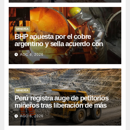
MINERÍA
BHP apuesta por el cobre
argentino y sella acuerdo con
Kobrea para siete proyecto
AGO 6, 2026
MINERÍA
Perú registra auge de petitorios
mineros tras liberación de más
de mil concesiones para explorar
AGO 6, 2026
cobre y oro