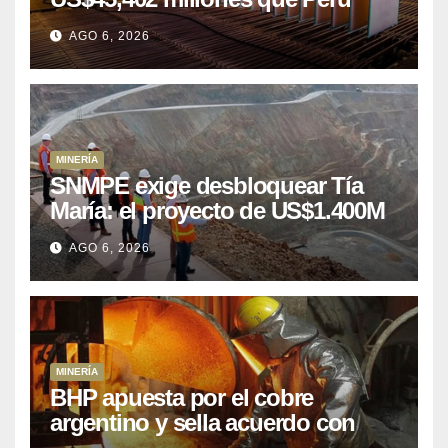
puede aprovechar
AGO 6, 2026
MINERÍA
SNMPE exige desbloquear Tía
María: el proyecto de US$1.400M
que Perú lleva 15 años
AGO 6, 2026
posponiendo
MINERÍA
BHP apuesta por el cobre
argentino y sella acuerdo con
Kobrea para siete proyecto